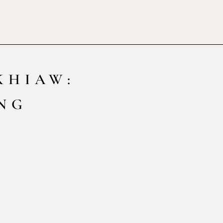
KHIAW:
NG
S