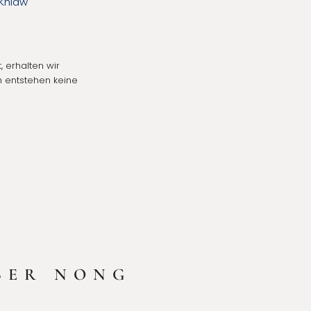
 Khiaw
, erhalten wir
ch entstehen
keine
BER NONG