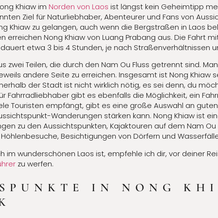
 Nong Khiaw im
Norden von Laos
ist längst kein Geheimtipp meh
nnten Ziel für Naturliebhaber, Abenteurer und Fans von Aussi
Nong Khiaw zu gelangen, auch wenn die Bergstraßen in Laos be
en erreichen Nong Khiaw von Luang Prabang aus. Die Fahrt m
auert etwa 3 bis 4 Stunden, je nach Straßenverhältnissen u
us zwei Teilen, die durch den Nam Ou Fluss getrennt sind. Ma
eweils andere Seite zu erreichen. Insgesamt ist Nong Khiaw 
nerhalb der Stadt ist nicht wirklich nötig, es sei denn, du m
 Fahrradliebhaber gibt es ebenfalls die Möglichkeit, ein Fahr
viele Touristen empfängt, gibt es eine große Auswahl an gute
ussichtspunkt-Wanderungen stärken kann. Nong Khiaw ist eine 
ungen zu den Aussichtspunkten, Kajaktouren auf dem Nam Ou 
, Höhlenbesuche, Besichtigungen von Dörfern und Wasserfälle
 im wunderschönen Laos ist, empfehle ich dir, vor deiner Reis
ührer
zu werfen.
SPUNKTE IN NONG KHI
K