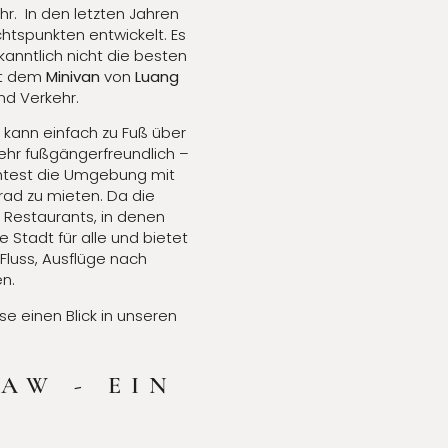
r. In den letzten Jahren
chtspunkten entwickelt. Es
kanntlich nicht die besten
it dem
Minivan
von
Luang
nd Verkehr.
n kann einfach zu Fuß über
sehr fußgängerfreundlich –
öchtest die Umgebung mit
rad zu mieten. Da die
n Restaurants, in denen
Stadt für alle und bietet
Fluss, Ausflüge nach
n.
e einen Blick in unseren
AW - EIN