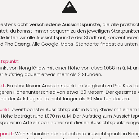
ndestens
acht verschiedene Aussichtspunkte
, die alle prakti
eutet, du kannst immer bequem zu den jeweiligen Startpunkte
de
listen wir alle Aussichtspunkte der Stadt auf, konzentrier
nd Pha Daeng
. Alle Google-Maps-Standorte findest du unten,
tspunkt:
nkt von Nong Khiaw mit einer Höhe von etwa 1.088 m ü. M. u
r Aufstieg dauert etwas mehr als 2 Stunden.
kt:
Ein eher kleiner Aussichtspunkt im Vergleich zu Pha Kew L
geren Höhenunterschied von etwa 150 Metern. Der gesamte W
d der Aufstieg sollte nicht länger als 30 Minuten dauern.
unkt:
Zweithöchster Aussichtspunkt in Nong Khiaw mit einem
 Höhe beträgt rund 1.070 m ü. M. Der Aufstieg zum Aussichtsp
später im Artikel noch näher auf diesen Aussichtspunkt eing
punkt:
Wahrscheinlich der beliebteste Aussichtspunkt in Non