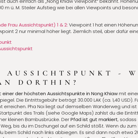
ist auch einfach als „Nong Khiaw Viewpoint“ bekannt. Höhenu
0 m ü. M. Steiler Aufstieg wie bei allen Viewpoints und beso
e Frau Aussichtspunkt) 1 & 2:
Viewpoint 1 hat einen Höhenu
oint 2 nur minimal höher liegt. Ziemlich steil, aber dafür ein
punkt
Aussichtspunkt
 AUSSICHTSPUNKT - W
AN DORTHIN?
t einer der höchsten Aussichtspunkte in Nong Khiaw
mit eine
gel. Die Eintrittsgebühr beträgt 30.000 LAK (ca. 1,40 USD). F
t erreichen. Pha Noi liegt auf demselben Wanderweg und ist 
rtpunkt des Trails (siehe Google Maps) zahlst du die Eintrit
iner kleinen Bambusbrücke. Der
Pfad ist gut markiert
, sodass 
 Weg, bis du im Dschungel auf ein Schild stößt. Wenn du zum 
u beim Schild nach links abbiegen. Es sind dann noch etwa 2