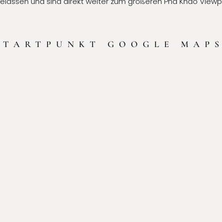
elassen und sind direkt weiter zum größeren Pha Khao Viewpo
STARTPUNKT GOOGLE MAP