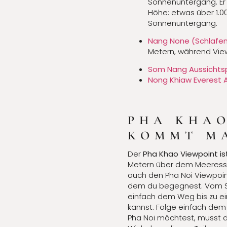
Sonnenuntergang. Er 
Höhe: etwas über 1.00
Sonnenuntergang.
Nang None (Schlafend
Metern, während Viewp
Som Nang Aussichts
Nong Khiaw Everest 
PHA KHAO
KOMMT M
Der
Pha Khao Viewpoint is
Metern über dem Meeresspie
auch den Pha Noi Viewpoin
dem du begegnest. Vom Sta
einfach dem Weg bis zu e
kannst. Folge einfach dem
Pha Noi möchtest, musst d