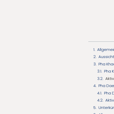
Allgemei
Aussicht
Pha Kha
Pha 
Akti
Pha Dae
Pha 
Akti
Unterkü