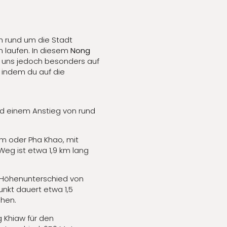
sch rund um die Stadt
n laufen. In diesem
Nong
en uns jedoch besonders auf
 indem du auf die
nd einem Anstieg von rund
om oder Pha Khao, mit
eg ist etwa 1,9 km lang
 Höhenunterschied von
unkt dauert etwa 1,5
ehen.
g Khiaw für den