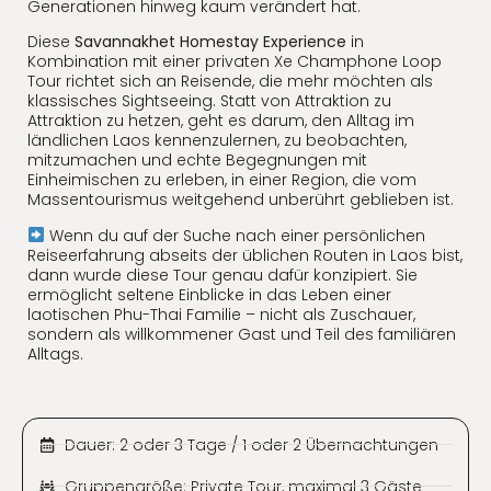
Generationen hinweg kaum verändert hat.
Diese
Savannakhet Homestay Experience
in
Kombination mit einer privaten Xe Champhone Loop
Tour richtet sich an Reisende, die mehr möchten als
klassisches Sightseeing. Statt von Attraktion zu
Attraktion zu hetzen, geht es darum, den Alltag im
ländlichen Laos kennenzulernen, zu beobachten,
mitzumachen und echte Begegnungen mit
Einheimischen zu erleben, in einer Region, die vom
Massentourismus weitgehend unberührt geblieben ist.
Wenn du auf der Suche nach einer persönlichen
Reiseerfahrung abseits der üblichen Routen in Laos bist,
dann wurde diese Tour genau dafür konzipiert. Sie
ermöglicht seltene Einblicke in das Leben einer
laotischen Phu-Thai Familie – nicht als Zuschauer,
sondern als willkommener Gast und Teil des familiären
Alltags.
Dauer: 2 oder 3 Tage / 1 oder 2 Übernachtungen
Gruppengröße: Private Tour, maximal 3 Gäste