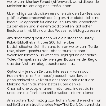
weiter zum
Monkey Forest (Affenwald)
, wo wildlebende
Makaken frei entlang der Straße leben.
Über ruhige Landstraßen erreichen wir den
Sui-See
, das
größte
Wasserreservoir
der Region. Hier bietet sich eine
ideale Gelegenheit für eine Pause, um die Landschaft
zu genießen und in einem traditionellen laotischen
Restaurant mit Blick auf das Wasser zu Mittag zu essen.
Am Nachmittag besuchen wir die historische
Hotay-
Pidok-Bibliothek
mit über 200 Jahre alten
buddhistischen Schriften und fahren weiter zum
Turtle
Lake
, einem geschützten Lebensraum seltener
Weichschildkröten. Ein weiteres Highlight ist der antike
Taleo-Tempel
, eines der wenigen Bauwerke der Region,
das den Vietnamkrieg überstanden hat.
Optional
– je nach Zeit und Interesse – kann auch
Huean Hin
(das „Steinhaus“) besucht werden, ein
geheimnisvolles Relikt aus der Khmer-Zeit direkt am
Mekong. Wenn du mehr Details über den Xe
Champhone Loop erfahren möchtest, findest du in
unserem ausführlichen Artikel weitere Informationen.
Am späten Nachmittag bzw. frühen Abend erreichen wir
schließlich ein
traditionelles Phu-Thai Dorf
. Dort wirst du