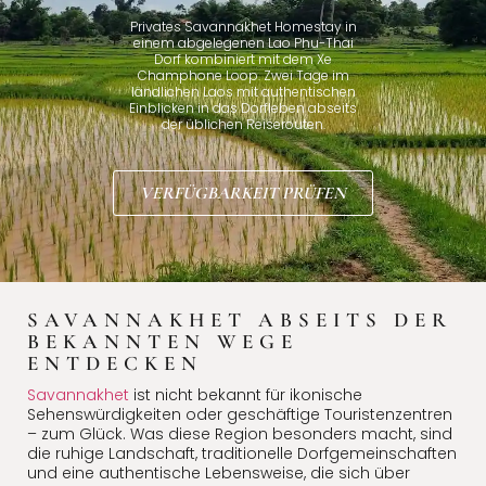
Privates Savannakhet Homestay in
einem abgelegenen Lao Phu-Thai
Dorf kombiniert mit dem Xe
Champhone Loop. Zwei Tage im
ländlichen Laos mit authentischen
Einblicken in das Dorfleben abseits
der üblichen Reiserouten.
VERFÜGBARKEIT PRÜFEN
SAVANNAKHET ABSEITS DER
BEKANNTEN WEGE
ENTDECKEN
Savannakhet
ist nicht bekannt für ikonische
Sehenswürdigkeiten oder geschäftige Touristenzentren
– zum Glück. Was diese Region besonders macht, sind
die ruhige Landschaft, traditionelle Dorfgemeinschaften
und eine authentische Lebensweise, die sich über