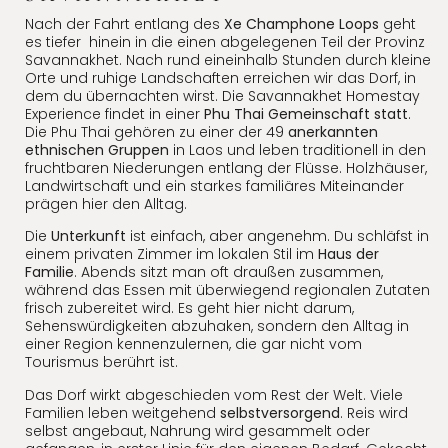
Nach der Fahrt entlang des
Xe Champhone Loops
geht
es tiefer hinein in die einen abgelegenen Teil der Provinz
Savannakhet. Nach rund eineinhalb Stunden durch kleine
Orte und ruhige Landschaften erreichen wir das Dorf, in
dem du übernachten wirst. Die Savannakhet Homestay
Experience findet in einer
Phu Thai Gemeinschaft statt
.
Die Phu Thai gehören zu einer der 49
anerkannten
ethnischen Gruppen
in Laos und leben traditionell in den
fruchtbaren Niederungen entlang der Flüsse. Holzhäuser,
Landwirtschaft und ein starkes familiäres Miteinander
prägen hier den Alltag.
Die
Unterkunft
ist einfach, aber angenehm. Du schläfst in
einem privaten Zimmer im lokalen Stil im
Haus der
Familie
. Abends sitzt man oft draußen zusammen,
während das Essen mit überwiegend regionalen Zutaten
frisch zubereitet wird. Es geht hier nicht darum,
Sehenswürdigkeiten abzuhaken, sondern den Alltag in
einer Region kennenzulernen, die gar nicht vom
Tourismus berührt ist.
Das Dorf wirkt abgeschieden vom Rest der Welt. Viele
Familien leben weitgehend
selbstversorgend
. Reis wird
selbst angebaut, Nahrung wird gesammelt oder