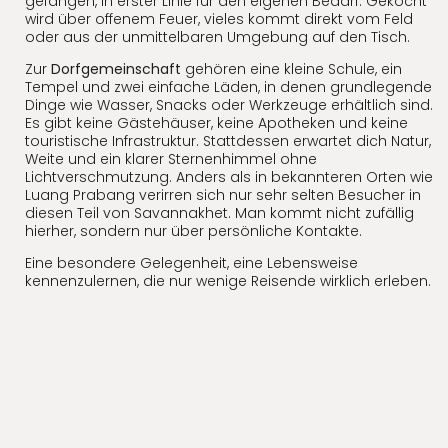
gefangen, in erster Linie für den eigenen Bedarf. Gekocht
wird über offenem Feuer, vieles kommt direkt vom Feld
oder aus der unmittelbaren Umgebung auf den Tisch.
Zur
Dorfgemeinschaft
gehören eine kleine Schule, ein
Tempel und zwei einfache Läden, in denen grundlegende
Dinge wie Wasser, Snacks oder Werkzeuge erhältlich sind.
Es gibt keine Gästehäuser, keine Apotheken und keine
touristische Infrastruktur. Stattdessen erwartet dich Natur,
Weite und ein klarer Sternenhimmel ohne
Lichtverschmutzung. Anders als in bekannteren Orten wie
Luang Prabang verirren sich nur sehr selten Besucher in
diesen Teil von Savannakhet. Man kommt nicht zufällig
hierher, sondern nur über persönliche Kontakte.
Eine besondere Gelegenheit, eine Lebensweise
kennenzulernen, die nur wenige Reisende wirklich erleben.