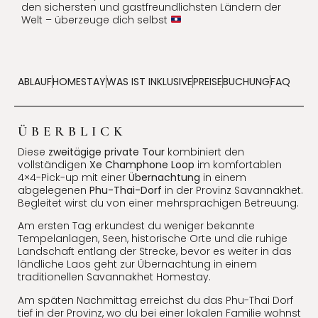
den sichersten und gastfreundlichsten Ländern der
Welt – überzeuge dich selbst
ABLAUF
HOMESTAY
WAS IST INKLUSIVE
PREISE
BUCHUNG
FAQ
ÜBERBLICK
Diese
zweitägige private Tour
kombiniert den
vollständigen
Xe Champhone Loop
im komfortablen
4×4-Pick-up mit einer
Übernachtung
in einem
abgelegenen
Phu-Thai-Dorf
in der Provinz Savannakhet.
Begleitet wirst du von einer mehrsprachigen Betreuung.
Am ersten Tag erkundest du weniger bekannte
Tempelanlagen, Seen, historische Orte und die ruhige
Landschaft entlang der Strecke, bevor es weiter in das
ländliche Laos geht zur Übernachtung in einem
traditionellen Savannakhet Homestay.
Am späten Nachmittag erreichst du das Phu-Thai Dorf
tief in der Provinz, wo du bei einer lokalen Familie wohnst