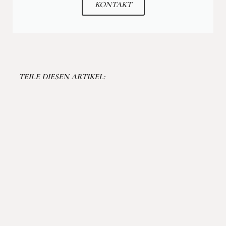
KONTAKT
TEILE DIESEN ARTIKEL:
FACEBOOK
TWITTER
PINTEREST
VORIGER ARTIKEL
NÄCHSTER ARTIKEL
INTERESSIERT AN
MEHR ARTIKELN ZU