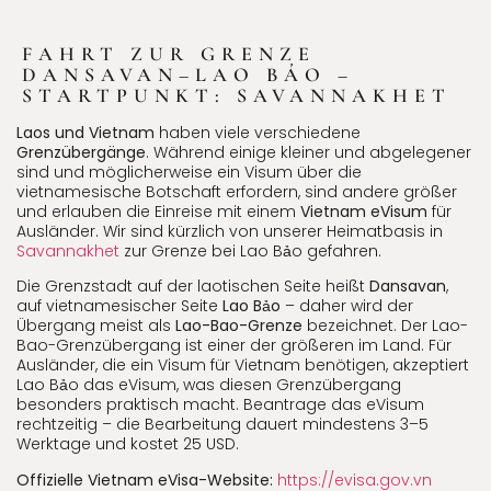
FAHRT ZUR GRENZE
DANSAVAN–LAO BẢO –
STARTPUNKT: SAVANNAKHET
Laos und Vietnam
haben viele verschiedene
Grenzübergänge
. Während einige kleiner und abgelegener
sind und möglicherweise ein Visum über die
vietnamesische Botschaft erfordern, sind andere größer
und erlauben die Einreise mit einem
Vietnam eVisum
für
Ausländer. Wir sind kürzlich von unserer Heimatbasis in
Savannakhet
zur Grenze bei Lao Bảo gefahren.
Die Grenzstadt auf der laotischen Seite heißt
Dansavan
,
auf vietnamesischer Seite
Lao Bảo
– daher wird der
Übergang meist als
Lao-Bao-Grenze
bezeichnet. Der Lao-
Bao-Grenzübergang ist einer der größeren im Land. Für
Ausländer, die ein Visum für Vietnam benötigen, akzeptiert
Lao Bảo das eVisum, was diesen Grenzübergang
besonders praktisch macht. Beantrage das eVisum
rechtzeitig – die Bearbeitung dauert mindestens 3–5
Werktage und kostet 25 USD.
Offizielle Vietnam eVisa-Website:
https://evisa.gov.vn