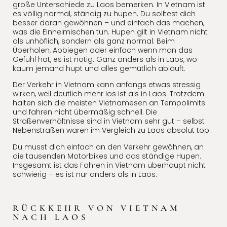
große Unterschiede zu Laos bemerken. In Vietnam ist
es völlig normal, ständig zu hupen. Du solltest dich
besser daran gewöhnen – und einfach das machen,
was die Einheimischen tun. Hupen gilt in Vietnam nicht
als unhöflich, sondern als ganz normal. Beim
Überholen, Abbiegen oder einfach wenn man das
Gefühl hat, es ist nötig. Ganz anders als in Laos, wo
kaum jemand hupt und alles gemütlich abläuft.
Der Verkehr in Vietnam kann anfangs etwas stressig
wirken, weil deutlich mehr los ist als in Laos. Trotzdem
halten sich die meisten Vietnamesen an Tempolimits
und fahren nicht übermäßig schnell. Die
Straßenverhältnisse sind in Vietnam sehr gut – selbst
Nebenstraßen waren im Vergleich zu Laos absolut top.
Du musst dich einfach an den Verkehr gewöhnen, an
die tausenden Motorbikes und das ständige Hupen.
Insgesamt ist das Fahren in Vietnam überhaupt nicht
schwierig – es ist nur anders als in Laos.
RÜCKKEHR VON VIETNAM
NACH LAOS