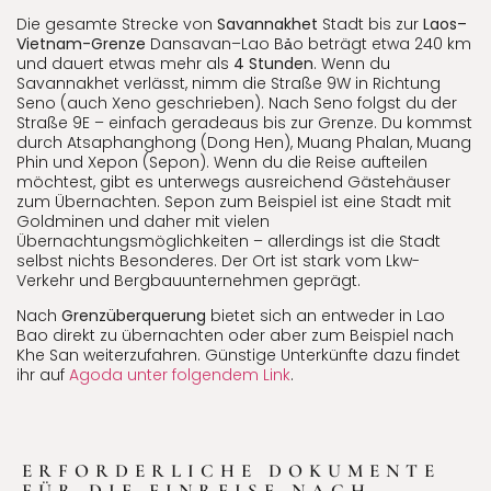
Die gesamte Strecke von
Savannakhet
Stadt bis zur
Laos–
Vietnam-Grenze
Dansavan–Lao Bảo beträgt etwa 240 km
und dauert etwas mehr als
4 Stunden
. Wenn du
Savannakhet verlässt, nimm die Straße 9W in Richtung
Seno (auch Xeno geschrieben). Nach Seno folgst du der
Straße 9E – einfach geradeaus bis zur Grenze. Du kommst
durch Atsaphanghong (Dong Hen), Muang Phalan, Muang
Phin und Xepon (Sepon). Wenn du die Reise aufteilen
möchtest, gibt es unterwegs ausreichend Gästehäuser
zum Übernachten. Sepon zum Beispiel ist eine Stadt mit
Goldminen und daher mit vielen
Übernachtungsmöglichkeiten – allerdings ist die Stadt
selbst nichts Besonderes. Der Ort ist stark vom Lkw-
Verkehr und Bergbauunternehmen geprägt.
Nach
Grenzüberquerung
bietet sich an entweder in Lao
Bao direkt zu übernachten oder aber zum Beispiel nach
Khe San weiterzufahren. Günstige Unterkünfte dazu findet
ihr auf
Agoda unter folgendem Link
.
ERFORDERLICHE DOKUMENTE
FÜR DIE EINREISE NACH