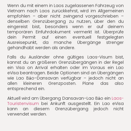
Wenn du mit einem in Laos zugelassenen Fahrzeug von
Vietnam nach Laos zurückkehrst, wird im Allgemeinen
empfohlen – aber nicht zwingend vorgeschrieben –
denselben Grenzübergang zu nutzen, über den du
eingereist bist, besonders wenn er auf deinem
temporären Einfuhrdokument vermerkt ist. Überprüfe
dein Permit auf einen eventuell festgelegten
Ausreisepunkt, da manche Übergänge strenger
gehandhabt werden als andere.
Falls du Ausländer ohne gültiges Laos-Visum bist,
kannst du an größeren Grenzübergängen in der Regel
ein Visa on Arrival erhalten oder im Voraus ein Lao
eVisa beantragen. Beide Optionen sind an Übergängen
wie Lao Bảo–Dansavan verfügbar – jedoch nicht an
allen kleineren Grenzposten. Plane das also
entsprechend ein.
Aktuell wird am Übergang Dansavan–Lao Bảo ein
Laos-
Touristenvisum
bei Ankunft ausgestellt. Ein Lao eVisa
kann an diesem Grenzübergang jedoch nicht
verwendet werden.