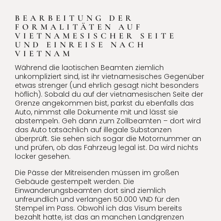
BEARBEITUNG DER
FORMALITÄTEN AUF
VIETNAMESISCHER SEITE
UND EINREISE NACH
VIETNAM
Während die laotischen Beamten ziemlich
unkompliziert sind, ist ihr vietnamesisches Gegenüber
etwas strenger (und ehrlich gesagt nicht besonders
höflich). Sobald du auf der vietnamesischen Seite der
Grenze angekommen bist, parkst du ebenfalls das
Auto, nimmst alle Dokumente mit und lässt sie
abstempeln. Geh dann zum Zollbeamten – dort wird
das Auto tatsächlich auf illegale Substanzen
überprüft. Sie sehen sich sogar die Motornummer an
und prüfen, ob das Fahrzeug legal ist. Da wird nichts
locker gesehen.
Die Pässe der Mitreisenden müssen im großen
Gebäude gestempelt werden. Die
Einwanderungsbeamten dort sind ziemlich
unfreundlich und verlangen 50.000 VND für den
Stempel im Pass. Obwohl ich das Visum bereits
bezahlt hatte, ist das an manchen Landgrenzen