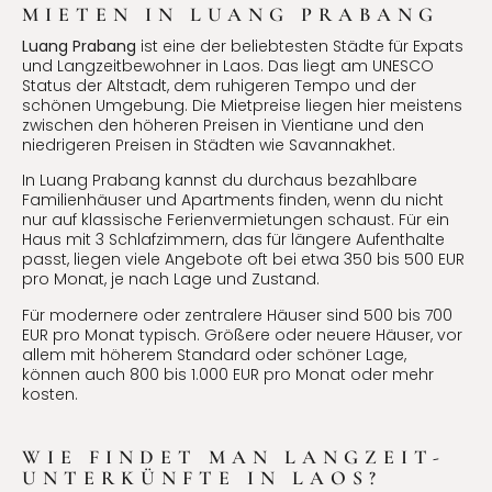
MIETEN IN LUANG PRABANG
Luang Prabang
ist eine der beliebtesten Städte für Expats
und Langzeitbewohner in Laos. Das liegt am UNESCO
Status der Altstadt, dem ruhigeren Tempo und der
schönen Umgebung. Die Mietpreise liegen hier meistens
zwischen den höheren Preisen in Vientiane und den
niedrigeren Preisen in Städten wie Savannakhet.
In Luang Prabang kannst du durchaus bezahlbare
Familienhäuser und Apartments finden, wenn du nicht
nur auf klassische Ferienvermietungen schaust. Für ein
Haus mit 3 Schlafzimmern, das für längere Aufenthalte
passt, liegen viele Angebote oft bei etwa 350 bis 500 EUR
pro Monat, je nach Lage und Zustand.
Für modernere oder zentralere Häuser sind 500 bis 700
EUR pro Monat typisch. Größere oder neuere Häuser, vor
allem mit höherem Standard oder schöner Lage,
können auch 800 bis 1.000 EUR pro Monat oder mehr
kosten.
WIE FINDET MAN LANGZEIT-
UNTERKÜNFTE IN LAOS?