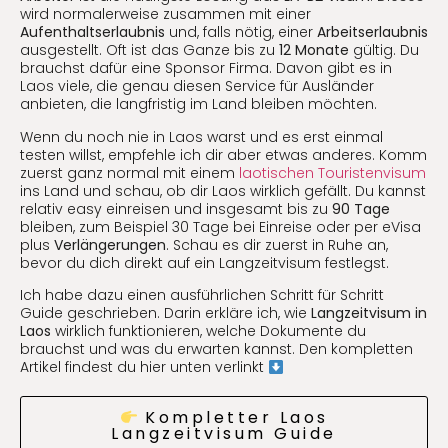
wird normalerweise zusammen mit einer
Aufenthaltserlaubnis
und, falls nötig, einer
Arbeitserlaubnis
ausgestellt. Oft ist das Ganze bis zu
12 Monate
gültig. Du
brauchst dafür eine Sponsor Firma. Davon gibt es in
Laos viele, die genau diesen Service für Ausländer
anbieten, die langfristig im Land bleiben möchten.
Wenn du noch nie in Laos warst und es erst einmal
testen willst, empfehle ich dir aber etwas anderes. Komm
zuerst ganz normal mit einem
laotischen Touristenvisum
ins Land und schau, ob dir Laos wirklich gefällt. Du kannst
relativ easy einreisen und insgesamt bis zu
90 Tage
bleiben, zum Beispiel 30 Tage bei Einreise oder per eVisa
plus
Verlängerungen
. Schau es dir zuerst in Ruhe an,
bevor du dich direkt auf ein Langzeitvisum festlegst.
Ich habe dazu einen ausführlichen Schritt für Schritt
Guide geschrieben. Darin erkläre ich, wie
Langzeitvisum in
Laos
wirklich funktionieren, welche Dokumente du
brauchst und was du erwarten kannst. Den kompletten
Artikel findest du hier unten verlinkt
Kompletter Laos
Langzeitvisum Guide