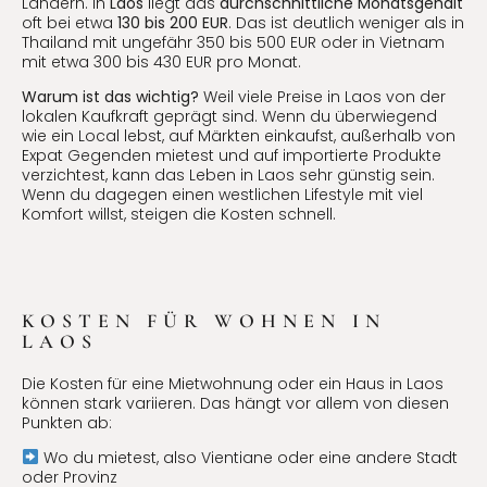
Ländern. In
Laos
liegt das
durchschnittliche Monatsgehalt
oft bei etwa
130 bis 200 EUR
. Das ist deutlich weniger als in
Thailand mit ungefähr 350 bis 500 EUR oder in Vietnam
mit etwa 300 bis 430 EUR pro Monat.
Warum ist das wichtig?
Weil viele Preise in Laos von der
lokalen Kaufkraft geprägt sind. Wenn du überwiegend
wie ein Local lebst, auf Märkten einkaufst, außerhalb von
Expat Gegenden mietest und auf importierte Produkte
verzichtest, kann das Leben in Laos sehr günstig sein.
Wenn du dagegen einen westlichen Lifestyle mit viel
Komfort willst, steigen die Kosten schnell.
KOSTEN FÜR WOHNEN IN
LAOS
Die Kosten für eine Mietwohnung oder ein Haus in Laos
können stark variieren. Das hängt vor allem von diesen
Punkten ab:
Wo du mietest, also Vientiane oder eine andere Stadt
oder Provinz