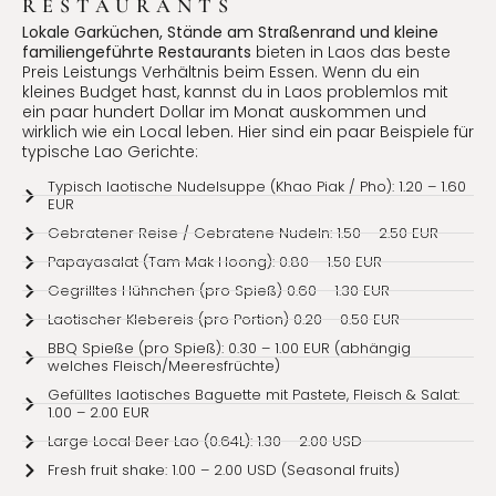
RESTAURANTS
Lokale Garküchen, Stände am Straßenrand und kleine
familiengeführte Restaurants
bieten in Laos das beste
Preis Leistungs Verhältnis beim Essen. Wenn du ein
kleines Budget hast, kannst du in Laos problemlos mit
ein paar hundert Dollar im Monat auskommen und
wirklich wie ein Local leben. Hier sind ein paar Beispiele für
typische Lao Gerichte:
Typisch laotische Nudelsuppe (Khao Piak / Pho): 1.20 – 1.60
EUR
Gebratener Reise / Gebratene Nudeln: 1.50 – 2.50 EUR
Papayasalat (Tam Mak Hoong): 0.80 – 1.50 EUR
Gegrilltes Hühnchen (pro Spieß) 0.60 – 1.30 EUR
Laotischer Klebereis (pro Portion) 0.20 – 0.50 EUR
BBQ Spieße (pro Spieß): 0.30 – 1.00 EUR (abhängig
welches Fleisch/Meeresfrüchte)
Gefülltes laotisches Baguette mit Pastete, Fleisch & Salat:
1.00 – 2.00 EUR
Large Local Beer Lao (0.64L): 1.30 – 2.00 USD
Fresh fruit shake: 1.00 – 2.00 USD (Seasonal fruits)