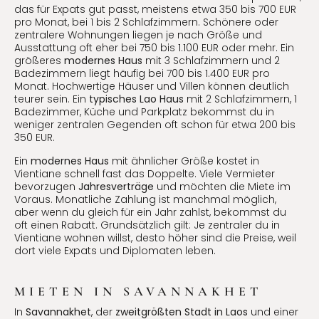
das für Expats gut passt, meistens etwa 350 bis 700 EUR
pro Monat, bei 1 bis 2 Schlafzimmern. Schönere oder
zentralere Wohnungen liegen je nach Größe und
Ausstattung oft eher bei 750 bis 1.100 EUR oder mehr. Ein
größeres
modernes Haus
mit 3 Schlafzimmern und 2
Badezimmern liegt häufig bei 700 bis 1.400 EUR pro
Monat. Hochwertige Häuser und Villen können deutlich
teurer sein. Ein
typisches Lao Haus
mit 2 Schlafzimmern, 1
Badezimmer, Küche und Parkplatz bekommst du in
weniger zentralen Gegenden oft schon für etwa 200 bis
350 EUR.
Ein
modernes Haus
mit ähnlicher Größe kostet in
Vientiane schnell fast das Doppelte. Viele Vermieter
bevorzugen
Jahresverträge
und möchten die Miete im
Voraus. Monatliche Zahlung ist manchmal möglich,
aber wenn du gleich für ein Jahr zahlst, bekommst du
oft einen Rabatt. Grundsätzlich gilt: Je zentraler du in
Vientiane wohnen willst, desto höher sind die Preise, weil
dort viele Expats und Diplomaten leben.
MIETEN IN SAVANNAKHET
In
Savannakhet
, der
zweitgrößten Stadt in Laos
und einer