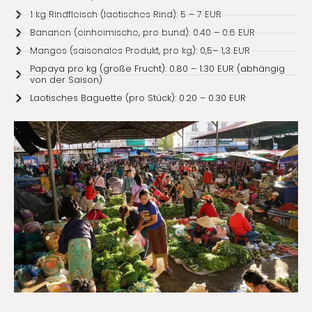
1 kg Rindfleisch (laotisches Rind): 5 – 7 EUR
Bananen (einheimische, pro bund): 0.40 – 0.6 EUR
Mangos (saisonales Produkt, pro kg): 0,5– 1,3 EUR
Papaya pro kg (große Frucht): 0.80 – 1.30 EUR (abhängig
von der Saison)
Laotisches Baguette (pro Stück): 0.20 – 0.30 EUR