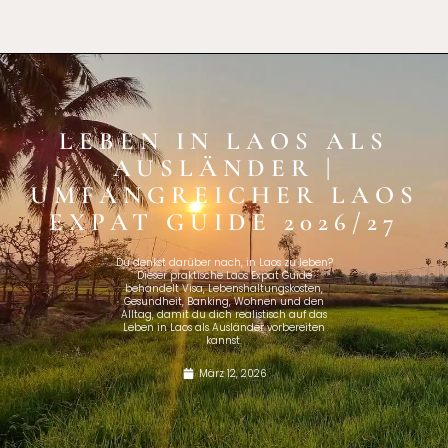
LEBEN IN LAOS ALS
AUSLÄNDER |
UMFANGREICHER LAOS
EXPAT GUIDE 2026/27
Du denkst darüber nach, in Laos zu leben?
Dieser praktische Laos Expat Guide
behandelt Visa, Lebenshaltungskosten,
Gesundheit, Banking, Wohnen und den
Alltag, damit du dich realistisch auf das
Leben in Laos als Ausländer vorbereiten
kannst.
März 12, 2026