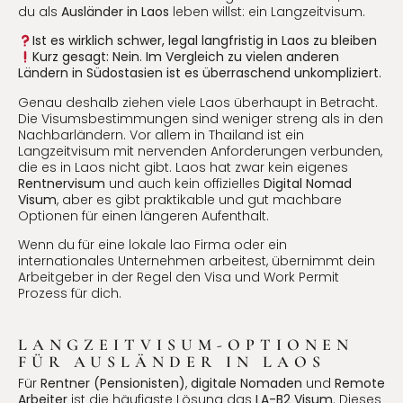
du als
Ausländer in Laos
leben willst: ein Langzeitvisum.
Ist es wirklich schwer, legal langfristig in Laos zu bleiben
Kurz gesagt: Nein. Im Vergleich zu vielen anderen
Ländern in Südostasien ist es überraschend unkompliziert.
Genau deshalb ziehen viele Laos überhaupt in Betracht.
Die Visumsbestimmungen sind weniger streng als in den
Nachbarländern. Vor allem in Thailand ist ein
Langzeitvisum mit nervenden Anforderungen verbunden,
die es in Laos nicht gibt. Laos hat zwar kein eigenes
Rentnervisum
und auch kein offizielles
Digital Nomad
Visum
, aber es gibt praktikable und gut machbare
Optionen für einen längeren Aufenthalt.
Wenn du für eine lokale lao Firma oder ein
internationales Unternehmen arbeitest, übernimmt dein
Arbeitgeber in der Regel den Visa und Work Permit
Prozess für dich.
LANGZEITVISUM-OPTIONEN
FÜR AUSLÄNDER IN LAOS
Für
Rentner (Pensionisten)
,
digitale Nomaden
und
Remote
Arbeiter
ist die häufigste Lösung das
LA-B2 Visum
. Dieses