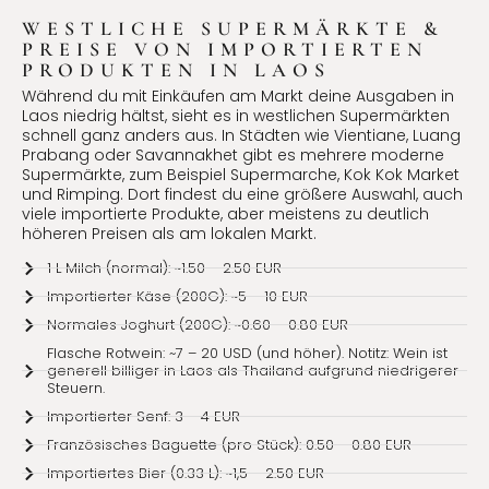
WESTLICHE SUPERMÄRKTE &
PREISE VON IMPORTIERTEN
PRODUKTEN IN LAOS
Während du mit Einkäufen am Markt deine Ausgaben in
Laos niedrig hältst, sieht es in westlichen Supermärkten
schnell ganz anders aus. In Städten wie Vientiane, Luang
Prabang oder Savannakhet gibt es mehrere moderne
Supermärkte, zum Beispiel Supermarche, Kok Kok Market
und Rimping. Dort findest du eine größere Auswahl, auch
viele importierte Produkte, aber meistens zu deutlich
höheren Preisen als am lokalen Markt.
1 L Milch (normal): ~1.50 – 2.50 EUR
Importierter Käse (200G): ~5 – 10 EUR
Normales Joghurt (200G): ~0.60 – 0.80 EUR
Flasche Rotwein: ~7 – 20 USD (und höher). Notitz: Wein ist
generell billiger in Laos als Thailand aufgrund niedrigerer
Steuern.
Importierter Senf: 3 – 4 EUR
Französisches Baguette (pro Stück): 0.50 – 0.80 EUR
Importiertes Bier (0.33 L): ~1,5 – 2.50 EUR