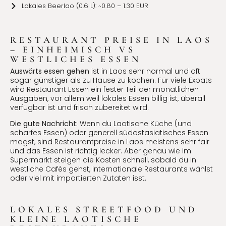
Lokales Beerlao (0.6 L): ~0.80 – 1.30 EUR
RESTAURANT PREISE IN LAOS
– EINHEIMISCH VS
WESTLICHES ESSEN
Auswärts essen gehen
ist in Laos sehr normal und oft
sogar günstiger als zu Hause zu kochen. Für viele Expats
wird Restaurant Essen ein fester Teil der monatlichen
Ausgaben, vor allem weil lokales Essen billig ist, überall
verfügbar ist und frisch zubereitet wird.
Die gute Nachricht:
Wenn du Laotische Küche (und
scharfes Essen) oder generell südostasiatisches Essen
magst, sind Restaurantpreise in Laos meistens sehr fair
und das Essen ist richtig lecker. Aber genau wie im
Supermarkt steigen die Kosten schnell, sobald du in
westliche Cafés gehst, internationale Restaurants wählst
oder viel mit importierten Zutaten isst.
LOKALES STREETFOOD UND
KLEINE LAOTISCHE