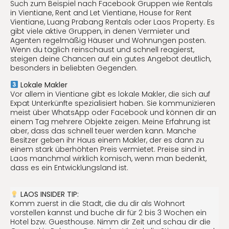
Such zum Beispiel nach Facebook Gruppen wie Rentals
in Vientiane, Rent and Let Vientiane, House for Rent
Vientiane, Luang Prabang Rentals oder Laos Property. Es
gibt viele aktive Gruppen, in denen Vermieter und
Agenten regelmäßig Häuser und Wohnungen posten.
Wenn du täglich reinschaust und schnell reagierst,
steigen deine Chancen auf ein gutes Angebot deutlich,
besonders in beliebten Gegenden.
Lokale Makler
Vor allem in Vientiane gibt es lokale Makler, die sich auf
Expat Unterkünfte spezialisiert haben. Sie kommunizieren
meist über WhatsApp oder Facebook und können dir an
einem Tag mehrere Objekte zeigen. Meine Erfahrung ist
aber, dass das schnell teuer werden kann. Manche
Besitzer geben ihr Haus einem Makler, der es dann zu
einem stark überhöhten Preis vermietet. Preise sind in
Laos manchmal wirklich komisch, wenn man bedenkt,
dass es ein Entwicklungsland ist.
LAOS INSIDER TIP:
Komm zuerst in die Stadt, die du dir als Wohnort
vorstellen kannst und buche dir für 2 bis 3 Wochen ein
Hotel bzw. Guesthouse. Nimm dir Zeit und schau dir die