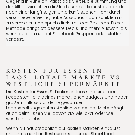
Gegend in Ruhe an. Passt das Viertel, die Stimmung und
der Alltag wirklich zu dir? In dieser Zeit kannst du parallel
nach einer langfristigen Unterkunft suchen. Fahr durch
verschiedene Viertel, halte Ausschau nach Schildern mit
zu vermieten und sprich direkt mit den Besitzern. Diese
Methode bringt oft bessere Deals und mehr Auswahl als
wenn du dich nur auf Facebook Gruppen oder Makler
verlässt.
KOSTEN FÜR ESSEN IN
LAOS: LOKALE MÄRKTE VS
WESTLICHE SUPERMÄRKTE
Die
Kosten für Essen & Trinken in Laos
sind einer der
flexibelsten Teile deines monatlichen Budgets und haben
großen Einfluss auf deine gesamten
Lebenshaltungskosten. Ähnlich wie bei der Miete hängt
auch beim Essen viel davon ab, wie lokal oder wie
westlich du lebst.
Wenn du hauptsächlich auf
lokalen Märkten
einkaufst
und in kleinen
Lao Restaurants
oder bei
Streetfood