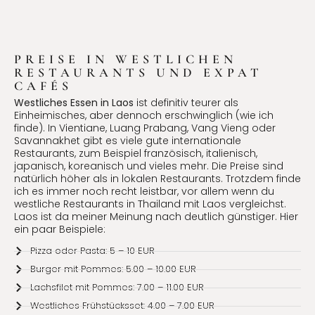
PREISE IN WESTLICHEN
RESTAURANTS UND EXPAT
CAFÉS
Westliches Essen in Laos
ist definitiv teurer als
Einheimisches, aber dennoch erschwinglich (wie ich
finde). In Vientiane, Luang Prabang, Vang Vieng oder
Savannakhet gibt es viele gute internationale
Restaurants, zum Beispiel französisch, italienisch,
japanisch, koreanisch und vieles mehr. Die Preise sind
natürlich höher als in lokalen Restaurants. Trotzdem finde
ich es immer noch recht leistbar, vor allem wenn du
westliche Restaurants in Thailand mit Laos vergleichst.
Laos ist da meiner Meinung nach deutlich günstiger. Hier
ein paar Beispiele:
Pizza oder Pasta: 5 – 10 EUR
Burger mit Pommes: 5.00 – 10.00 EUR
Lachsfilet mit Pommes: 7.00 – 11.00 EUR
Westliches Frühstücksset: 4.00 – 7.00 EUR