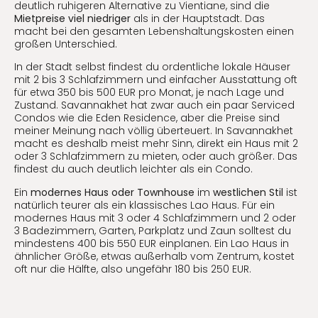
deutlich ruhigeren Alternative zu Vientiane, sind die
Mietpreise viel niedriger
als in der Hauptstadt. Das
macht bei den gesamten Lebenshaltungskosten einen
großen Unterschied.
In der Stadt selbst findest du ordentliche lokale Häuser
mit 2 bis 3 Schlafzimmern und einfacher Ausstattung oft
für etwa 350 bis 500 EUR pro Monat, je nach Lage und
Zustand. Savannakhet hat zwar auch ein paar Serviced
Condos wie die Eden Residence, aber die Preise sind
meiner Meinung nach völlig überteuert. In Savannakhet
macht es deshalb meist mehr Sinn, direkt ein Haus mit 2
oder 3 Schlafzimmern zu mieten, oder auch größer. Das
findest du auch deutlich leichter als ein Condo.
Ein
modernes Haus oder Townhouse
im
westlichen Stil
ist
natürlich teurer als ein klassisches Lao Haus. Für ein
modernes Haus mit 3 oder 4 Schlafzimmern und 2 oder
3 Badezimmern, Garten, Parkplatz und Zaun solltest du
mindestens 400 bis 550 EUR einplanen. Ein Lao Haus in
ähnlicher Größe, etwas außerhalb vom Zentrum, kostet
oft nur die Hälfte, also ungefähr 180 bis 250 EUR.