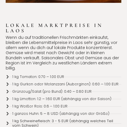
LOKALE MARKTPREISE IN
LAOS
Wenn du auf traditionellen Frischmärkten einkaufst,
bleiben die Lebensmittelpreise in Laos sehr günstig, vor
allem wenn du dich auf lokale Produkte konzentrierst.
Gemüse wird meist nach Gewicht oder in kleinen
Bündeln verkauft. Saisonales Obst und Gemüse aus der
Region ist im Vergleich zu westlichen Ländern extrem
billig.
1 kg Tomaten: 0.70 – 1.00 EUR
1 kg Gurken oder Melanzzani (Auberginen): 0.60 – 1.00 EUR
Grünzeug/Salat (pro Bund): 0.40 – 0.80 EUR
1 kg Limetten: 1.2 – 1.60 EUR (abhängig von der Saison)
1 kg Weißer Reis: 0.6 - 1.00 EUR
1 ganzes Huhn: 5 – 8 USD (abhängig von der Größe)
1 kg Schweinefleisch: 3 - 5 EUR (abhängig welches Teil
vom Schwein)