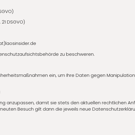
DSGVO)
. 21 DSGVO)
at)laosinsider.de
tenschutzaufsichtsbehörde zu beschweren.
cherheitsmaßnahmen ein, um Ihre Daten gegen Manipulation, 
g
ung anzupassen, damit sie stets den aktuellen rechtlichen 
erneuten Besuch gilt dann die jeweils neue Datenschutzerklär